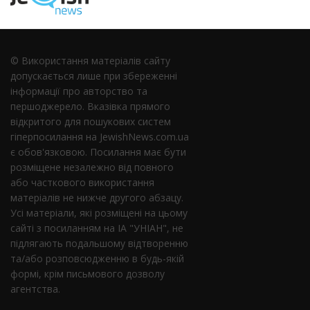
© Використання матеріалів сайту
допускається лише при збереженні
інформації про авторство та
першоджерело. Вказівка ​​прямого
відкритого для пошукових систем
гіперпосилання на JewishNews.com.ua
є обов'язковою. Посилання має бути
розміщене незалежно від повного
або часткового використання
матеріалів не нижче другого абзацу.
Усі матеріали, які розміщені на цьому
сайті з посиланням на ІА "УНІАН", не
підлягають подальшому відтворенню
та/або розповсюдженню в будь-якій
формі, крім письмового дозволу
агентства.