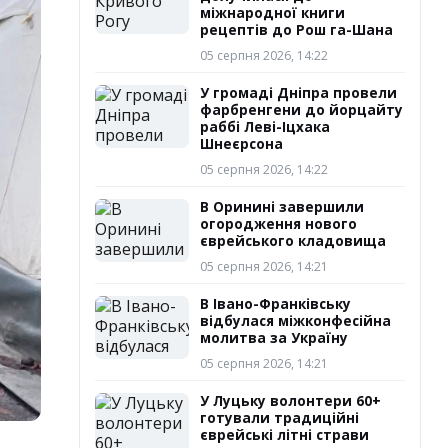
міжнародної книги
рецептів до Рош га-Шана
05 серпня 2026, 14:22
У громаді Дніпра провели
фарбренгени до йорцайту
раббі Леві-Іцхака
Шнеєрсона
05 серпня 2026, 14:22
В Оринині завершили
огородження нового
єврейського кладовища
05 серпня 2026, 14:21
В Івано-Франківську
відбулася міжконфесійна
молитва за Україну
05 серпня 2026, 14:21
У Луцьку волонтери 60+
готували традиційні
єврейські літні страви