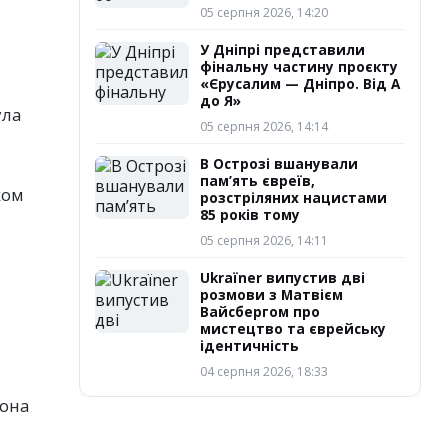
05 серпня 2026, 14:20
У Дніпрі представили
фінальну частину проєкту
«Єрусалим — Дніпро. Від А
до Я»
ула
05 серпня 2026, 14:14
В Острозі вшанували
пам’ять євреїв,
ком
розстріляних нацистами
85 років тому
05 серпня 2026, 14:11
Ukraїner випустив дві
розмови з Матвієм
Вайсбергом про
мистецтво та єврейську
ідентичність
04 серпня 2026, 18:33
йона