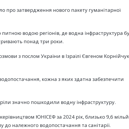
ло про затвердження нового пакету гуманітарної
питною водою регіонів, де водна інфраструктура б
тривають понад три роки.
озмови з послом України в Ізраїлі Євгеном Корнійчу
водопостачання, кожна з яких здатна забезпечити
стріли значно пошкодили водну інфраструктуру.
 керівництвом ЮНІСЕФ за 2024 рік, близько 9,6 міль
пу до належного водопостачання та санітарії.