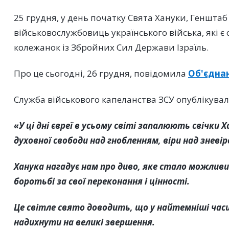
25 грудня, у день початку Свята Хануки, Генштаб
військовослужбовиць українського війська, які є 
колежанок із Збройних Сил Держави Ізраїль.
Про це сьогодні, 26 грудня, повідомила
Об'єдна
Служба військового капеланства ЗСУ опублікувал
«У ці дні євреї в усьому світі запалюють свічки
духовної свободи над гнобленням, віри над зневір
Ханука нагадує нам про диво, яке стало можлив
боротьбі за свої переконання і цінності.
Це світле свято доводить, що у найтемніші часи
надихнути на великі звершення.