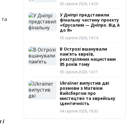
05 серпня 2026, 14:20
У Дніпрі представили
 та
фінальну частину проєкту
«Єрусалим — Дніпро. Від А
до Я»
05 серпня 2026, 14:14
В Острозі вшанували
пам’ять євреїв,
розстріляних нацистами
85 років тому
05 серпня 2026, 14:11
Ukraїner випустив дві
розмови з Матвієм
Вайсбергом про
мистецтво та єврейську
ідентичність
04 серпня 2026, 18:33
 і