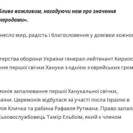
собливо важливим, нагадуючи нам про значення
 народами».
несло мир, радість і благословення у домівки кожно
стерства оборони України генерал-лейтенант Кирил
ння першої свічки Хануки з однією з єврейських гро
монія запалювання першої Ханукальної свічки,
ни. Церемонія відбулася за участі посла Ізраїлю в
талія Кличка та рабина Рафаеля Рутмана. Право запа
йськовослужбовець Тамір Ельбоїм, який є членом