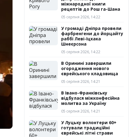
міжнародної книги
рецептів до Рош га-Шана
05 серпня 2026, 14:22
У громаді Дніпра провели
фарбренгени до йорцайту
раббі Леві-Іцхака
Шнеєрсона
05 серпня 2026, 14:22
В Оринині завершили
огородження нового
єврейського кладовища
05 серпня 2026, 14:21
В Івано-Франківську
відбулася міжконфесійна
молитва за Україну
05 серпня 2026, 14:21
У Луцьку волонтери 60+
готували традиційні
єврейські літні страви