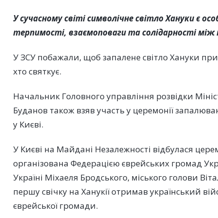
У сучасному світі символічне світло Хануки є о
терпимості, взаємоповаги та солідарності між
У ЗСУ побажали, щоб запалене світло Хануки при
хто святкує.
Начальник Головного управління розвідки Міні
Буданов також взяв участь у церемонії запалюва
у Києві.
У Києві на Майдані Незалежності відбулася цере
організована Федерацією єврейських громад Украї
Україні Міхаеля Бродського, міського голови Ві
першу свічку на Ханукії отримав український ві
єврейської громади.