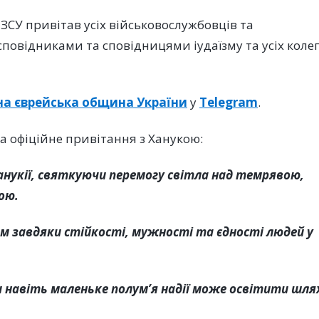
 ЗСУ привітав усіх військовослужбовців та
сповідниками та сповідницями іудаїзму та усіх колег
на єврейська община України
у
Telegram
.
а офіційне привітання з Ханукою:
 Ханукії, святкуючи перемогу світла над темрявою,
ою.
им завдяки стійкості, мужності та єдності людей у
 навіть маленьке полум’я надії може освітити шлях