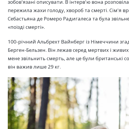
зобов'язані описувати. В інтерв'ю вона розповіла, 
пережила жахи голоду, хвороб та смерті. Сім'я 
Себастьяна де Ромеро Радигалеса та була звільн
«поїзді смерті».
100-річний Альбрехт Вайнберг із Німеччини згад
Берген-Бельзен. Він лежав серед мертвих і живи
мене звільнить смерть, але це були британські с
він важив лише 29 кг.