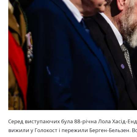
Серед виступаючих була 88-річна Лола Хасід-Ендже
вижили у Голокост і пережили Берген-Бельзен. Во