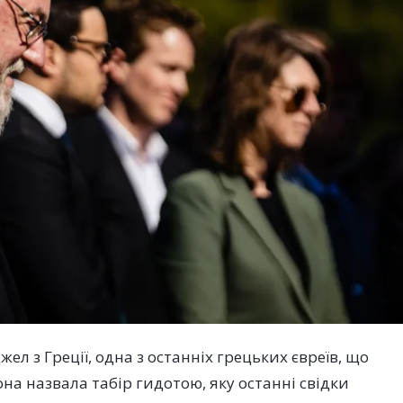
л з Греції, одна з останніх грецьких євреїв, що
на назвала табір гидотою, яку останні свідки