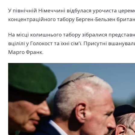
У північній Німеччині відбулася урочиста цере
концентраційного табору Берген-Бельзен брита
На місці колишнього табору зібралися представн
вцілілі у Голокост та їхні сім'ї. Присутні вшану
Марго Франк.