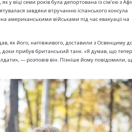
як у віці семи років була депортована із сім'єю з Афі
врятувалася завдяки втручанню іспанського консула
ена американськими військами під час евакуації на
ав, як його, напівживого, доставили з Освенциму д
х, доки прибув британський танк. «Я думав, що тепе
олдати», — розповів він. Пізніше йому повідомили, 