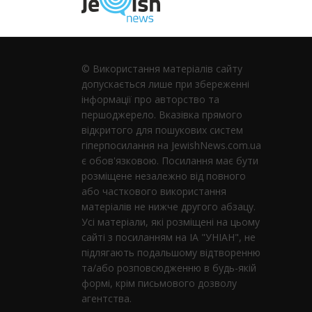
© Використання матеріалів сайту
допускається лише при збереженні
інформації про авторство та
першоджерело. Вказівка ​​прямого
відкритого для пошукових систем
гіперпосилання на JewishNews.com.ua
є обов'язковою. Посилання має бути
розміщене незалежно від повного
або часткового використання
матеріалів не нижче другого абзацу.
Усі матеріали, які розміщені на цьому
сайті з посиланням на ІА "УНІАН", не
підлягають подальшому відтворенню
та/або розповсюдженню в будь-якій
формі, крім письмового дозволу
агентства.