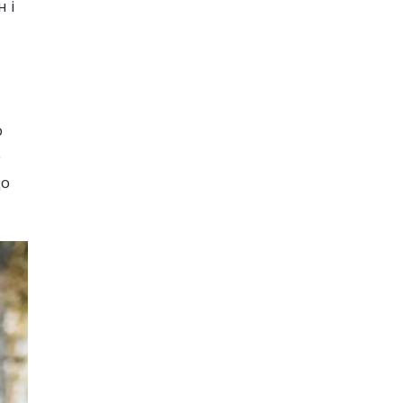
н і
о
р
що