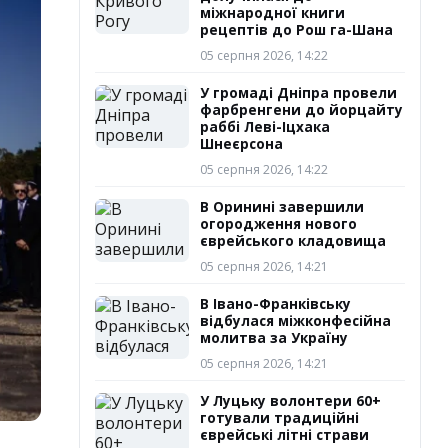
міжнародної книги
рецептів до Рош га-Шана
05 серпня 2026, 14:22
У громаді Дніпра провели
фарбренгени до йорцайту
раббі Леві-Іцхака
Шнеєрсона
05 серпня 2026, 14:22
В Оринині завершили
огородження нового
єврейського кладовища
05 серпня 2026, 14:21
В Івано-Франківську
відбулася міжконфесійна
молитва за Україну
05 серпня 2026, 14:21
У Луцьку волонтери 60+
готували традиційні
єврейські літні страви