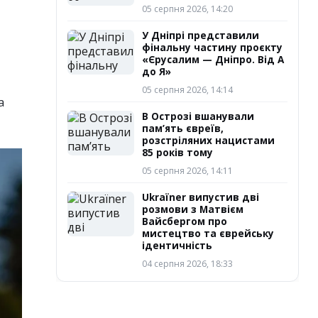
05 серпня 2026, 14:20
У Дніпрі представили
фінальну частину проєкту
«Єрусалим — Дніпро. Від А
до Я»
05 серпня 2026, 14:14
а
В Острозі вшанували
пам’ять євреїв,
розстріляних нацистами
85 років тому
05 серпня 2026, 14:11
Ukraїner випустив дві
розмови з Матвієм
Вайсбергом про
мистецтво та єврейську
ідентичність
04 серпня 2026, 18:33