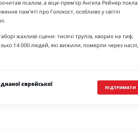
рочитав псалом, а віце-прем'єр Ангела Рейнер покл
ження пам'яті про Голокост, особливо у світлі
ї.
таборі жахливі сцени: тисячі трупів, хворих на тиф,
изько 14 000 людей, які вижили, померли через насл
єднаної єврейської
ПІДТРИМАТИ