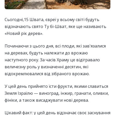
Сьогодні,15 Швата, євреї у всьому світі будуть
відзначають свято Ту бі-Шват, яке ще називають
«Новий рік дерев».
Починаючи з цього дня, всі плоди, які зав'язалися
на деревах, будуть належати до врожаю
наступного року. За часів Храму це відігравало
величезну роль у визначенні десятин, які
відокремлювалися від зібраного врожаю.
У цей день прийнято їсти фрукти, якими славиться
Земля Ізраїлю — виноград, інжир, гранати, оливки,
фініки, а також висаджувати нові дерева.
Цікавий факт: у цей день відзначає своє заснування