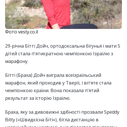
Фото vesty.co.il
29-річна Бітті Дойч, ортодоксальна бігунья і мати 5
дітей стала п'ятикратною чемпіонкою Ізраїлю з
марафону.
Бітті (Браха) Дойч виграла всеізраїльський
марафон, який проходив у Тверії, і вп'яте стала
чемпіонкою країни. Вона показала п'ятий
результат за історію Ізраїлю.
Браха, яку за дивовижні здібності прозвали Speddy
Bitty («Швидкісна Біті»), бігла дистанцію в