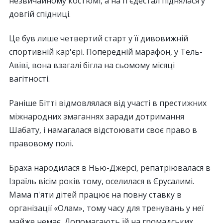
незвичайному костюмі, а на п'єдестал піднялася у
довгій спідниці.
Це був лише четвертий старт у її дивовижній
спортивній кар'єрі. Попередній марафон, у Тель-
Авіві, вона взагалі бігла на сьомому місяці
вагітності.
Раніше Бітті відмовлялася від участі в престижних
міжнародних змаганнях заради дотримання
Шабату, і намагалася відстоювати своє право в
правовому полі.
Браха народилася в Нью-Джерсі, репатріювалася в
Ізраїль вісім років тому, оселилася в Єрусалимі.
Мама п'яти дітей працює на повну ставку в
організації «Олам», тому часу для тренувань у неї
майже немає. Допомагають їй на громадських