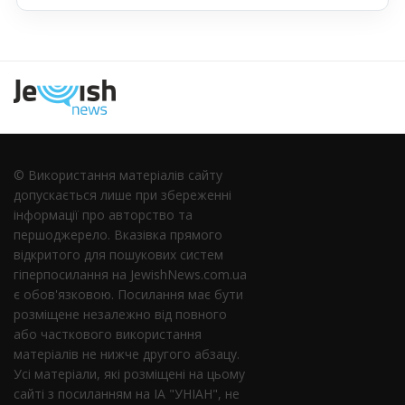
Наступна
© Використання матеріалів сайту
допускається лише при збереженні
інформації про авторство та
першоджерело. Вказівка ​​прямого
відкритого для пошукових систем
гіперпосилання на JewishNews.com.ua
є обов'язковою. Посилання має бути
розміщене незалежно від повного
або часткового використання
матеріалів не нижче другого абзацу.
Усі матеріали, які розміщені на цьому
сайті з посиланням на ІА "УНІАН", не