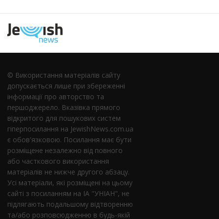
© Використання матеріалів сайту
допускається лише при збереженні
інформації про авторство та
першоджерело. Вказівка ​​прямого
відкритого для пошукових систем
гіперпосилання на JewishNews.com.ua
є обов'язковою. Посилання має бути
розміщене незалежно від повного
або часткового використання
матеріалів не нижче другого абзацу.
Усі матеріали, які розміщені на цьому
сайті з посиланням на ІА "УНІАН", не
підлягають подальшому відтворенню
та/або розповсюдженню в будь-якій