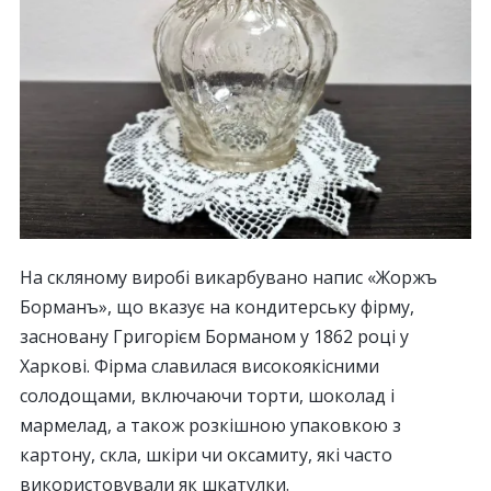
На скляному виробі викарбувано напис «Жоржъ
Борманъ», що вказує на кондитерську фірму,
засновану Григорієм Борманом у 1862 році у
Харкові. Фірма славилася високоякісними
солодощами, включаючи торти, шоколад і
мармелад, а також розкішною упаковкою з
картону, скла, шкіри чи оксамиту, які часто
використовували як шкатулки.