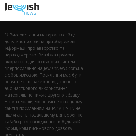
© Використання матеріалів сайту
допускається лише при збереженні
інформації про авторство та
першоджерело. Вказівка ​​прямого
відкритого для пошукових систем
гіперпосилання на JewishNews.com.ua
є обов'язковою. Посилання має бути
розміщене незалежно від повного
або часткового використання
матеріалів не нижче другого абзацу.
Усі матеріали, які розміщені на цьому
сайті з посиланням на ІА "УНІАН", не
підлягають подальшому відтворенню
та/або розповсюдженню в будь-якій
формі, крім письмового дозволу
агентства.