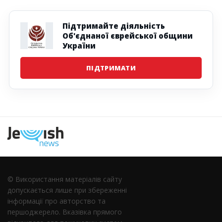
Підтримайте діяльність
Об'єднаної єврейської общини
України
ПІДТРИМАТИ
Наступна
© Використання матеріалів сайту
допускається лише при збереженні
інформації про авторство та
першоджерело. Вказівка ​​прямого