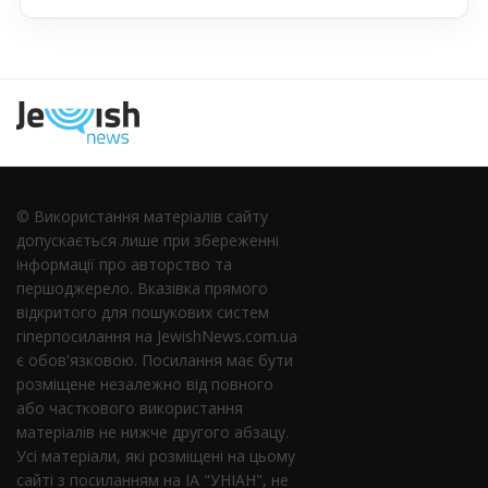
Наступна
© Використання матеріалів сайту
допускається лише при збереженні
інформації про авторство та
першоджерело. Вказівка ​​прямого
відкритого для пошукових систем
гіперпосилання на JewishNews.com.ua
є обов'язковою. Посилання має бути
розміщене незалежно від повного
або часткового використання
матеріалів не нижче другого абзацу.
Усі матеріали, які розміщені на цьому
сайті з посиланням на ІА "УНІАН", не