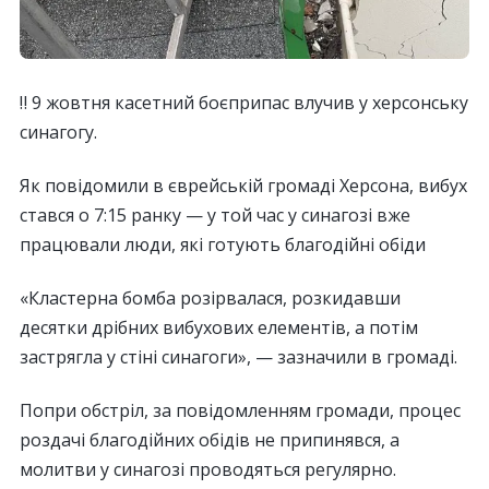
‼️ 9 жовтня касетний боєприпас влучив у херсонську
синагогу.
Як повідомили в єврейській громаді Херсона, вибух
стався о 7:15 ранку — у той час у синагозі вже
працювали люди, які готують благодійні обіди
«Кластерна бомба розірвалася, розкидавши
десятки дрібних вибухових елементів, а потім
застрягла у стіні синагоги», — зазначили в громаді.
Попри обстріл, за повідомленням громади, процес
роздачі благодійних обідів не припинявся, а
молитви у синагозі проводяться регулярно.