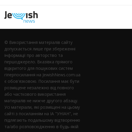
© Використання матеріалів сайту
допускається лише при збереженні
інформації про авторство та
першоджерело. Вказівка ​​прямого
відкритого для пошукових систем
гіперпосилання на JewishNews.com.ua
є обов'язковою. Посилання має бути
розміщене незалежно від повного
або часткового використання
матеріалів не нижче другого абзацу.
Усі матеріали, які розміщені на цьому
сайті з посиланням на ІА "УНІАН", не
підлягають подальшому відтворенню
та/або розповсюдженню в будь-якій