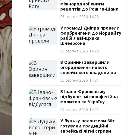
міжнародної книги
рецептів до Рош га-Шана
05 серпня 2026, 14:22
У громаді Дніпра провели
фарбренгени до йорцайту
раббі Леві-Іцхака
Шнеєрсона
05 серпня 2026, 14:22
В Оринині завершили
огородження нового
єврейського кладовища
05 серпня 2026, 14:21
В Івано-Франківську
відбулася міжконфесійна
молитва за Україну
05 серпня 2026, 14:21
У Луцьку волонтери 60+
готували традиційні
єврейські літні страви