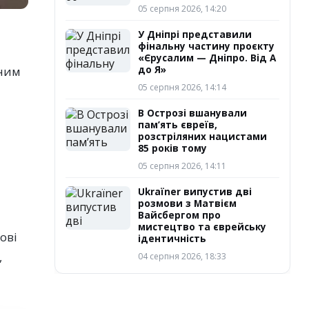
05 серпня 2026, 14:20
У Дніпрі представили
фінальну частину проєкту
«Єрусалим — Дніпро. Від А
юним
до Я»
05 серпня 2026, 14:14
В Острозі вшанували
пам’ять євреїв,
розстріляних нацистами
85 років тому
05 серпня 2026, 14:11
Ukraїner випустив дві
розмови з Матвієм
Вайсбергом про
мистецтво та єврейську
ові
ідентичність
,
04 серпня 2026, 18:33