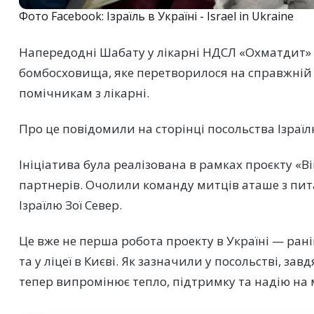
Фото Facebook: Ізраїль в Україні - Israel in Ukraine
Напередодні Шабату у лікарні НДСЛ «Охматдит» у
бомбосховища, яке перетворилося на справжній
помічникам з лікарні.
Про це повідомили на сторінці посольства Ізраїлю
Ініціатива була реалізована в рамках проєкту «В
партнерів. Очолили команду митців аташе з пит
Ізраїлю Зої Север.
Це вже не перша робота проекту в Україні — ран
та у ліцеї в Києві. Як зазначили у посольстві, за
тепер випромінює тепло, підтримку та надію на