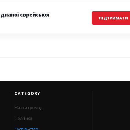
єднаної єврейської
ПІДТРИМАТИ
CATEGORY
Життя громад
Політика
Суспільство