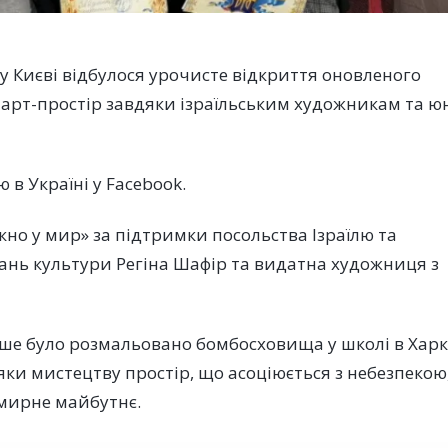
 Києві відбулося урочисте відкриття оновленого
 арт-простір завдяки ізраїльським художникам та 
 в Україні у Facebook.
ікно у мир» за підтримки посольства Ізраїлю та
ань культури Регіна Шафір та видатна художниця з
іше було розмальовано бомбосховища у школі в Харк
вдяки мистецтву простір, що асоціюється з небезпекою
 мирне майбутнє.