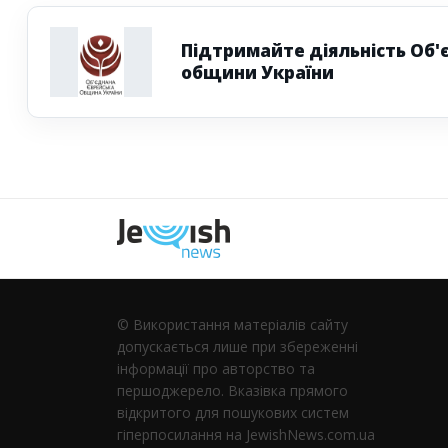
Підтримайте діяльність Об'
общини України
Наступна
© Використання матеріалів сайту
допускається лише при збереженні
інформації про авторство та
першоджерело. Вказівка ​​прямого
відкритого для пошукових систем
гіперпосилання на JewishNews.com.ua