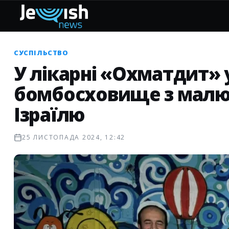
СУСПІЛЬСТВО
У лікарні «Охматдит» 
бомбосховище з малю
Ізраїлю
25 ЛИСТОПАДА 2024, 12:42