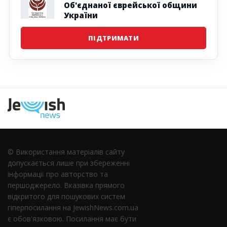
Об'єднаної єврейської общини
України
ПІДТРИМАТИ
Наступна
© Використання матеріалів сайту
допускається лише при збереженні
інформації про авторство та
першоджерело. Вказівка ​​прямого
відкритого для пошукових систем
гіперпосилання на JewishNews.com.ua
є обов'язковою. Посилання має бути