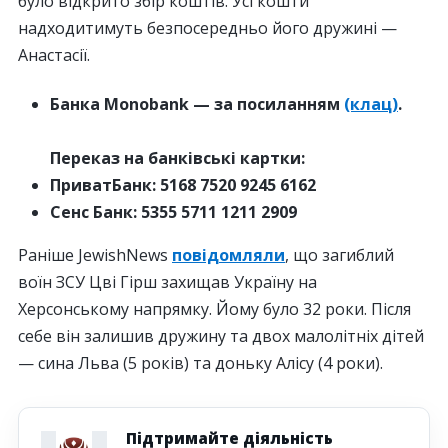
було відкрито збір коштів. Усі кошти
надходитимуть безпосередньо його дружині —
Анастасії.
Банка Monobank — за посиланням
(клац)
.
Переказ на банківські картки:
ПриватБанк: 5168 7520 9245 6162
Сенс Банк: 5355 5711 1211 2909
Раніше JewishNews
повідомляли
, що загиблий
воїн ЗСУ Цві Гірш захищав Україну на
Херсонському напрямку. Йому було 32 роки. Після
себе він залишив дружину та двох малолітніх дітей
— сина Льва (5 років) та доньку Алісу (4 роки).
Підтримайте діяльність