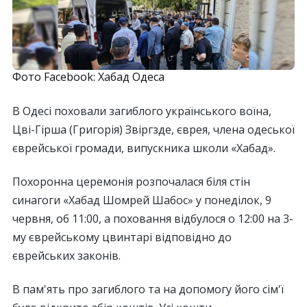
Фото Facebook: Хабад Одеса
В Одесі поховали загиблого українського воїна,
Цві-Гірша (Григорія) Звіргзде, єврея, члена одеської
єврейської громади, випускника школи «Хабад».
Похоронна церемонія розпочалася біля стін
синагоги «Хабад Шомрей Шабос» у понеділок, 9
червня, об 11:00, а поховання відбулося о 12:00 на 3-
му єврейському цвинтарі відповідно до
єврейських законів.
В пам'ять про загиблого та на допомогу його сім'ї