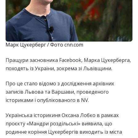
Марк Цукерберг / Фото cnn.com
Пращури засновника Facebook, Марка Цукерберга,
походять із України, зокрема зі Львівщини.
Про це стало відомо з дослідження архівних
записів Львова та Варшави, проведеного
істориками і опублікованого в NV.
Українська історикиня Оксана Лобко в рамках
проєкту «Мандри роздільські» виявила, що
родинне коріння Цукербергів виходить із міста