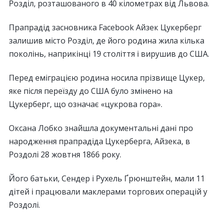
Розділ, розташованого в 40 кілометрах від Львова.
Прапрадід засновника Facebook Айзек Цукерберг
залишив місто Розділ, де його родина жила кілька
поколінь, наприкінці 19 століття і вирушив до США.
Перед еміграцією родина носила прізвище Цукер,
яке після переїзду до США було змінено на
Цукерберг, що означає «цукрова гора».
Оксана Лобко знайшла документальні дані про
народження прапрадіда Цукерберга, Айзека, в
Роздолі 28 жовтня 1866 року.
Його батьки, Сендер і Рухель Ґрюнштейн, мали 11
дітей і працювали маклерами торгових операцій у
Роздолі.