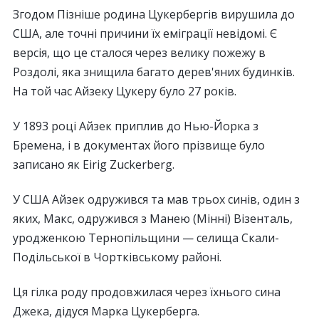
Згодом Пізніше родина Цукербергів вирушила до
США, але точні причини їх еміграції невідомі. Є
версія, що це сталося через велику пожежу в
Роздолі, яка знищила багато дерев'яних будинків.
На той час Айзеку Цукеру було 27 років.
У 1893 році Айзек приплив до Нью-Йорка з
Бремена, і в документах його прізвище було
записано як Eirig Zuckerberg.
У США Айзек одружився та мав трьох синів, один з
яких, Макс, одружився з Манею (Мінні) Візенталь,
уродженкою Тернопільщини — селища Скали-
Подільської в Чортківському районі.
Ця гілка роду продовжилася через їхнього сина
Джека, дідуся Марка Цукерберга.