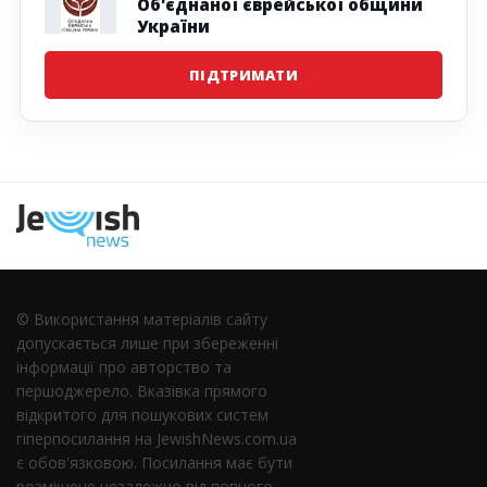
Об'єднаної єврейської общини
України
ПІДТРИМАТИ
Наступна
© Використання матеріалів сайту
допускається лише при збереженні
інформації про авторство та
першоджерело. Вказівка ​​прямого
відкритого для пошукових систем
гіперпосилання на JewishNews.com.ua
є обов'язковою. Посилання має бути
розміщене незалежно від повного