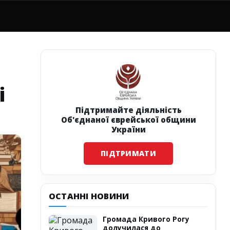
і
Підтримайте діяльність
Об'єднаної єврейської общини
України
ПІДТРИМАТИ
ОСТАННІ НОВИНИ
Громада Кривого Рогу
долучилася до