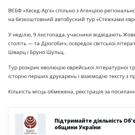
ВЄБФ «Хесед-Ар'є» спільно з Агенцією регіональн
на безкоштовний автобусний тур «Стежками євр
У неділю, 9 листопада, учасники відвідають Жов
століть — та Дрогобич, осередок світської літера
Шварц і Бруно Шульц.
Тур розкриє еволюцію єврейської літературної тра
історію перших друкарень і взаємодію тексту з п
Кількість місць обмежена, реєстрація за посила
Підтримайте діяльність Об'
общини України