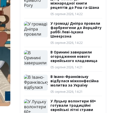
міжнародної книги
рецептів до Рош га-Шана
05 серпня 2026, 14:22
У громаді Дніпра провели
фарбренгени до йорцайту
раббі Леві-Іцхака
Шнеєрсона
05 серпня 2026, 14:22
В Оринині завершили
огородження нового
єврейського кладовища
05 серпня 2026, 14:21
В Івано-Франківську
відбулася міжконфесійна
молитва за Україну
05 серпня 2026, 14:21
У Луцьку волонтери 60+
готували традиційні
єврейські літні страви