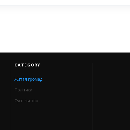
CATEGORY
Життя громад
Політика
Суспільство