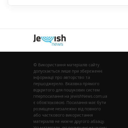
Наступна
© Використання матеріалів сайту
допускається лише при збереженні
інформації про авторство та
першоджерело. Вказівка ​​прямого
відкритого для пошукових систем
гіперпосилання на JewishNews.com.ua
є обов'язковою. Посилання має бути
розміщене незалежно від повного
або часткового використання
матеріалів не нижче другого абзацу.
Усі матеріали, які розміщені на цьому