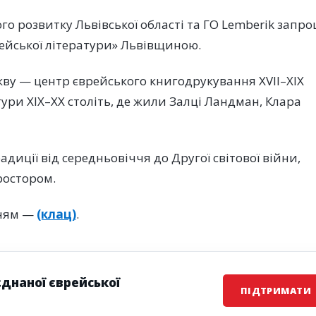
ого розвитку Львівської області та ГО Lemberik запр
ейської літератури» Львівщиною.
кву — центр єврейського книгодрукування XVII–XIX
тури XIX–XX століть, де жили Залці Ландман, Клара
диції від середньовіччя до Другої світової війни,
ростором.
нням —
(клац)
.
єднаної єврейської
ПІДТРИМАТИ