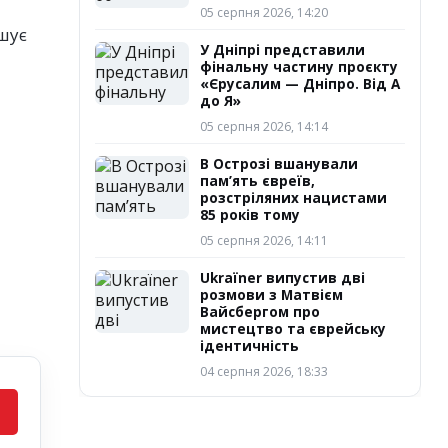
05 серпня 2026, 14:20
ошує
У Дніпрі представили
фінальну частину проєкту
«Єрусалим — Дніпро. Від А
до Я»
05 серпня 2026, 14:14
В Острозі вшанували
пам’ять євреїв,
розстріляних нацистами
85 років тому
05 серпня 2026, 14:11
Ukraїner випустив дві
розмови з Матвієм
Вайсбергом про
мистецтво та єврейську
ідентичність
04 серпня 2026, 18:33