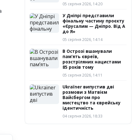
05 серпня 2026, 14:20
а
У Дніпрі представили
фінальну частину проєкту
«Єрусалим — Дніпро. Від А
до Я»
05 серпня 2026, 14:14
В Острозі вшанували
пам’ять євреїв,
розстріляних нацистами
85 років тому
05 серпня 2026, 14:11
Ukraїner випустив дві
розмови з Матвієм
Вайсбергом про
мистецтво та єврейську
ідентичність
04 серпня 2026, 18:33