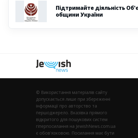
Підтримайте діяльність Об'
общини України
Наступна
© Використання матеріалів сайту
допускається лише при збереженні
інформації про авторство та
першоджерело. Вказівка ​​прямого
відкритого для пошукових систем
гіперпосилання на JewishNews.com.ua
є обов'язковою. Посилання має бути