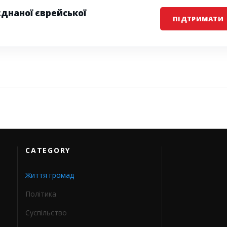
єднаної єврейської
ПІДТРИМАТИ
CATEGORY
Життя громад
Політика
Суспільство