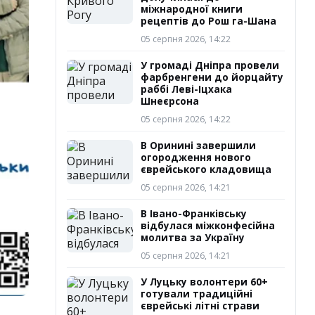
міжнародної книги
рецептів до Рош га-Шана
05 серпня 2026, 14:22
У громаді Дніпра провели
фарбренгени до йорцайту
раббі Леві-Іцхака
Шнеєрсона
05 серпня 2026, 14:22
В Оринині завершили
огородження нового
єврейського кладовища
05 серпня 2026, 14:21
В Івано-Франківську
відбулася міжконфесійна
молитва за Україну
05 серпня 2026, 14:21
У Луцьку волонтери 60+
готували традиційні
єврейські літні страви