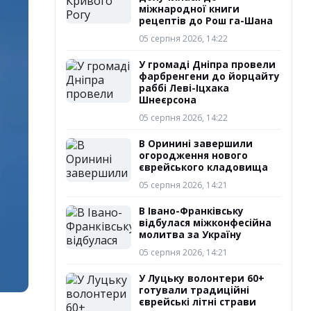
міжнародної книги
рецептів до Рош га-Шана
05 серпня 2026, 14:22
У громаді Дніпра провели
фарбренгени до йорцайту
раббі Леві-Іцхака
Шнеєрсона
05 серпня 2026, 14:22
В Оринині завершили
огородження нового
єврейського кладовища
05 серпня 2026, 14:21
В Івано-Франківську
відбулася міжконфесійна
молитва за Україну
05 серпня 2026, 14:21
У Луцьку волонтери 60+
готували традиційні
єврейські літні страви