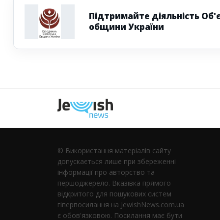
Підтримайте діяльність Об'
общини України
Наступна
© Використання матеріалів сайту
допускається лише при збереженні
інформації про авторство та
першоджерело. Вказівка ​​прямого
відкритого для пошукових систем
гіперпосилання на JewishNews.com.ua
є обов'язковою. Посилання має бути