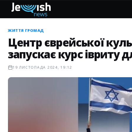
ЖИТТЯ ГРОМАД
Центр єврейської куль
запускає курс івриту дл
19 ЛИСТОПАДА 2024, 19:12