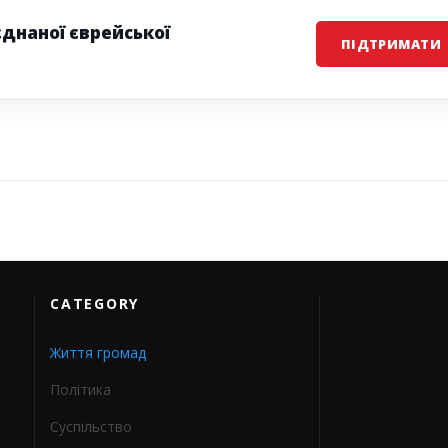
єднаної єврейської
ПІДТРИМАТИ
CATEGORY
Життя громад
Політика
Суспільство