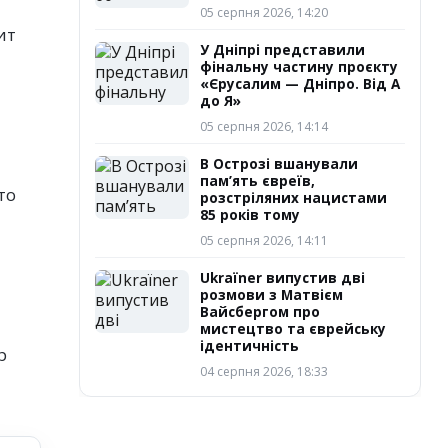
05 серпня 2026, 14:20
ит
У Дніпрі представили
фінальну частину проєкту
«Єрусалим — Дніпро. Від А
до Я»
05 серпня 2026, 14:14
В Острозі вшанували
пам’ять євреїв,
то
розстріляних нацистами
85 років тому
05 серпня 2026, 14:11
Ukraїner випустив дві
розмови з Матвієм
Вайсбергом про
мистецтво та єврейську
ідентичність
р
04 серпня 2026, 18:33