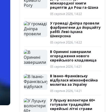
міжнародної книги
рецептів до Рош га-Шана
05 серпня 2026, 14:22
У громаді Дніпра провели
фарбренгени до йорцайту
раббі Леві-Іцхака
Шнеєрсона
05 серпня 2026, 14:22
В Оринині завершили
огородження нового
єврейського кладовища
05 серпня 2026, 14:21
В Івано-Франківську
відбулася міжконфесійна
молитва за Україну
05 серпня 2026, 14:21
У Луцьку волонтери 60+
готували традиційні
єврейські літні страви