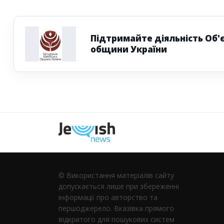
Підтримайте діяльність Об'
общини України
Наступна
© Використання матеріалів сайту
допускається лише при збереженні
інформації про авторство та
першоджерело. Вказівка ​​прямого
відкритого для пошукових систем