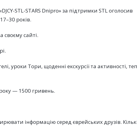
DJCY-STL-STARS Dnipro» за підтримки STL оголосив
17–30 років.
 своєму сайті.
рі.
і, уроки Тори, щоденні екскурсії та активності, те
 року — 1500 гривень.
рювати інформацію серед єврейських друзів. Кільк