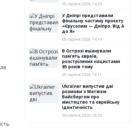
05 серпня 2026, 14:20
У Дніпрі представили
фінальну частину проєкту
«Єрусалим — Дніпро. Від А
до Я»
05 серпня 2026, 14:14
В Острозі вшанували
пам’ять євреїв,
розстріляних нацистами
пле
85 років тому
05 серпня 2026, 14:11
Ukraїner випустив дві
розмови з Матвієм
Вайсбергом про
мистецтво та єврейську
ідентичність
04 серпня 2026, 18:33
ість