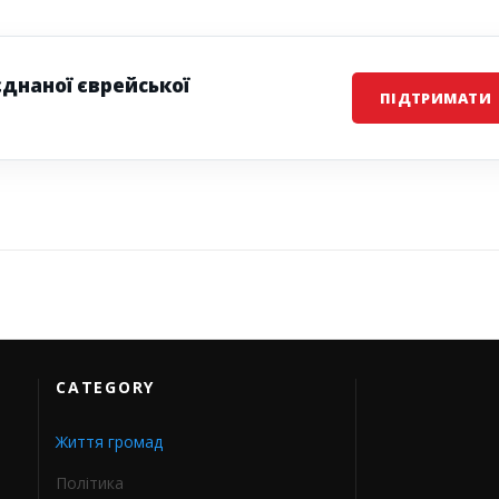
єднаної єврейської
ПІДТРИМАТИ
CATEGORY
Життя громад
Політика