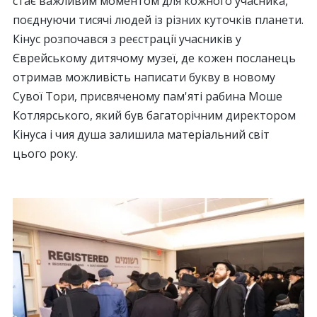
стає важливим моментом для кожного учасника,
поєднуючи тисячі людей із різних куточків планети.
Кінус розпочався з реєстрації учасників у
Єврейському дитячому музеї, де кожен посланець
отримав можливість написати букву в новому
Сувої Тори, присвяченому пам'яті рабина Моше
Котлярського, який був багаторічним директором
Кінуса і чия душа залишила матеріальний світ
цього року.