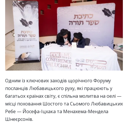
Одним із ключових заходів щорічного Форуму
посланців Любавицького руху, які працюють у
багатьох країнах світу, є спільна молитва на оелі —
місці поховання Шостого та Сьомого Любавицьких
Ребе — Йосефа-Іцхака та Менахема-Мендела
Шнеєрсонів.