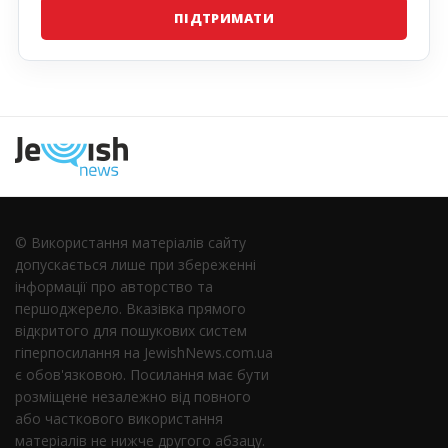
ПІДТРИМАТИ
Наступна
© Використання матеріалів сайту
допускається лише при збереженні
інформації про авторство та
першоджерело. Вказівка ​​прямого
відкритого для пошукових систем
гіперпосилання на JewishNews.com.ua
є обов'язковою. Посилання має бути
розміщене незалежно від повного
або часткового використання
матеріалів не нижче другого абзацу.