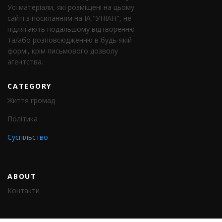
Усі матеріали, які розміщені на цьому
сайті з посиланням на ІА "УНІАН", не
підлягають подальшому відтворенню
та/або розповсюдженню в будь-якій
формі, крім письмового дозволу
агентства.
CATEGORY
Життя громад
Політика
Суспільство
ABOUT
Контакти