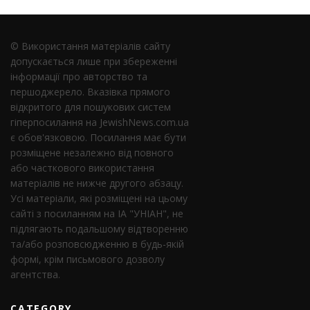
© Використання матеріалів сайту
допускається лише при збереженні
інформації про авторство та
першоджерело. Вказівка ​​прямого
відкритого для пошукових систем
гіперпосилання на JewishNews.com.ua
є обов'язковою. Посилання має бути
розміщене незалежно від повного
або часткового використання
матеріалів не нижче другого абзацу.
Усі матеріали, які розміщені на цьому
сайті з посиланням на ІА "УНІАН", не
підлягають подальшому відтворенню
та/або розповсюдженню в будь-якій
формі, крім письмового дозволу
агентства.
CATEGORY