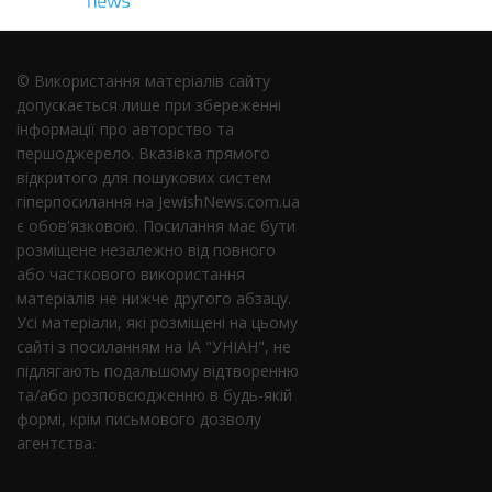
© Використання матеріалів сайту
допускається лише при збереженні
інформації про авторство та
першоджерело. Вказівка ​​прямого
відкритого для пошукових систем
гіперпосилання на JewishNews.com.ua
є обов'язковою. Посилання має бути
розміщене незалежно від повного
або часткового використання
матеріалів не нижче другого абзацу.
Усі матеріали, які розміщені на цьому
сайті з посиланням на ІА "УНІАН", не
підлягають подальшому відтворенню
та/або розповсюдженню в будь-якій
формі, крім письмового дозволу
агентства.