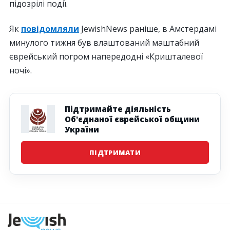
підозрілі події.
Як
повідомляли
JewishNews раніше, в Амстердамі
минулого тижня був влаштований маштабний
єврейський погром напередодні «Кришталевої
ночі».
Підтримайте діяльність
Об'єднаної єврейської общини
України
ПІДТРИМАТИ
Наступна