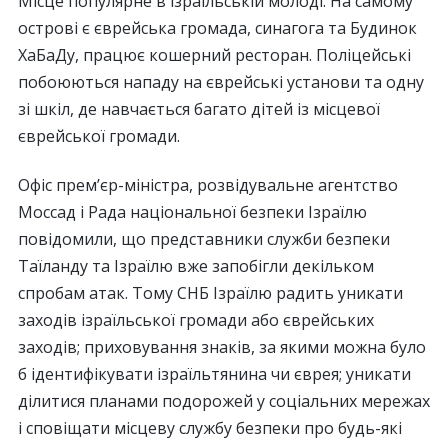
Місце популярне в ізраїльській молоді. На самому
острові є єврейська громада, синагога та Будинок
ХаБаДу, працює кошерний ресторан. Поліцейські
побоюються нападу на єврейські установи та одну
зі шкіл, де навчається багато дітей із місцевої
єврейської громади.
Офіс прем’єр-міністра, розвідувальне агентство
Моссад і Рада національної безпеки Ізраїлю
повідомили, що представники служби безпеки
Таїланду та Ізраїлю вже запобігли декільком
спробам атак. Тому СНБ Ізраїлю радить уникати
заходів ізраїльської громади або єврейських
заходів; приховування знаків, за якими можна було
б ідентифікувати ізраїльтянина чи єврея; уникати
ділитися планами подорожей у соціальних мережах
і сповіщати місцеву службу безпеки про будь-які