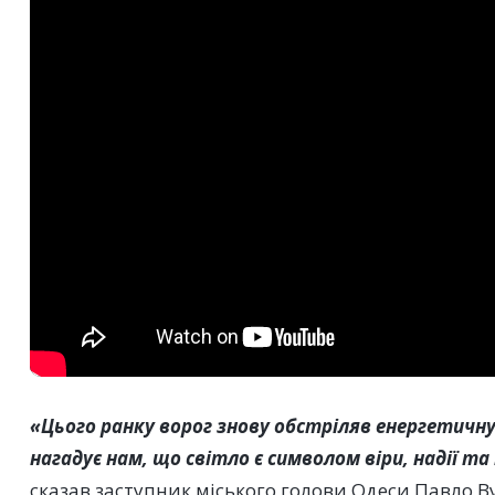
«Цього ранку ворог знову обстріляв енергетичну
нагадує нам, що світло є символом віри, надії т
сказав заступник міського голови Одеси Павло В