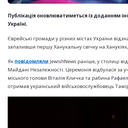
Публікація оновлюватиметься із доданням ін
Україні.
Єврейські громади у різних містах України відз
запаливши першу Ханукальну свічку на Ханукіях,
Як
повідомляли
JewishNews раніше, у столиці в
Майдані Незалежності. Церемонія відбулася за уч
міського голови Віталія Кличка та рабина Рафаел
отримав український військовослужбовець Тамір