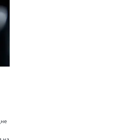
дне
и на