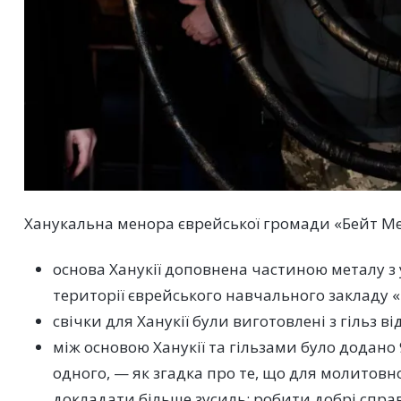
Ханукальна менора єврейської громади «Бейт Ме
основа Ханукії доповнена частиною металу з 
території єврейського навчального закладу 
свічки для Ханукії були виготовлені з гільз ві
між основою Ханукії та гільзами було додано
одного, — як згадка про те, що для молитовн
докладати більше зусиль: робити добрі спра