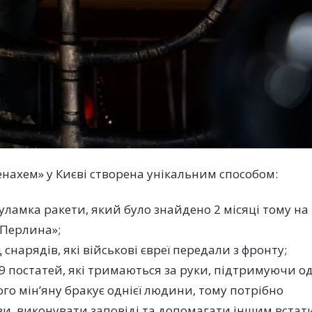
нахем» у Києві створена унікальним способом:
уламка ракети, який було знайдено 2 місяці тому на
«Перлина»;
д снарядів, які військові євреї передали з фронту;
 9 постатей, які тримаються за руки, підтримуючи о
ого мін’яну бракує однієї людини, тому потрібно
ви, виконувати заповіді та допомагати іншим встат