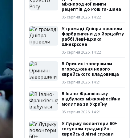
міжнародної книги
рецептів до Рош га-Шана
05 серпня 2026, 14:22
У громаді Дніпра провели
фарбренгени до йорцайту
раббі Леві-Іцхака
Шнеєрсона
05 серпня 2026, 14:22
В Оринині завершили
огородження нового
єврейського кладовища
05 серпня 2026, 14:21
В Івано-Франківську
відбулася міжконфесійна
молитва за Україну
05 серпня 2026, 14:21
У Луцьку волонтери 60+
готували традиційні
єврейські літні страви