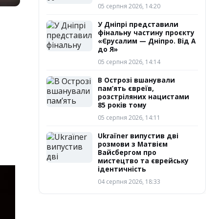
05 серпня 2026, 14:20
У Дніпрі представили
фінальну частину проєкту
«Єрусалим — Дніпро. Від А
до Я»
05 серпня 2026, 14:14
В Острозі вшанували
пам’ять євреїв,
розстріляних нацистами
85 років тому
05 серпня 2026, 14:11
Ukraїner випустив дві
розмови з Матвієм
Вайсбергом про
мистецтво та єврейську
ідентичність
04 серпня 2026, 18:33