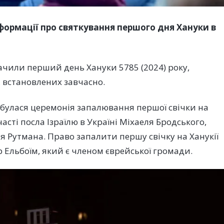
формації про святкування першого дня Хануки в
начили перший день Хануки 5785 (2024) року,
 встановлених завчасно.
ідбулася церемонія запалювання першої свічки на
асті посла Ізраїлю в Україні Міхаеля Бродського,
я Рутмана. Право запалити першу свічку на Ханукії
 Ельбоїм, який є членом єврейської громади.