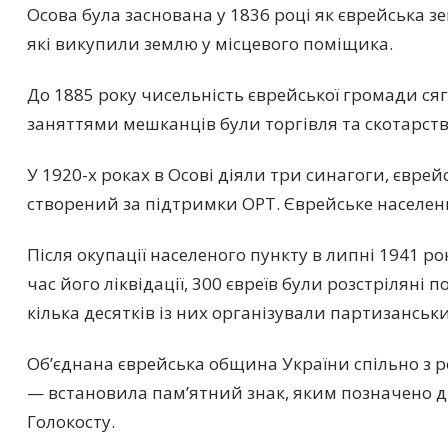
Осова була заснована у 1836 році як єврейська 
які викупили землю у місцевого поміщика.
До 1885 року чисельність єврейської громади сяга
заняттями мешканців були торгівля та скотарств
У 1920-х роках в Осові діяли три синагоги, євре
створений за підтримки ОРТ. Єврейське населенн
Після окупації населеного пункту в липні 1941 ро
час його ліквідації, 300 євреїв були розстріляні 
кілька десятків із них організували партизанськи
Об’єднана єврейська община України спільно з р
— встановила пам’ятний знак, яким позначено дв
Голокосту.