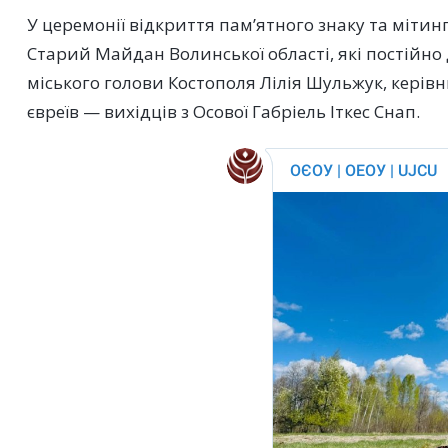
У церемонії відкриття пам’ятного знаку та мітинг
Старий Майдан Волинської області, які постійно
міського голови Костополя Лілія Шульжук, керів
євреїв — вихідців з Осової Габріель Іткес Снап.