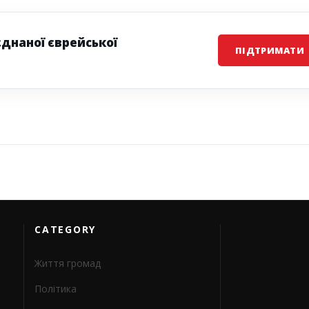
єднаної єврейської
ПІДТРИМАТИ
CATEGORY
Життя громад
Політика