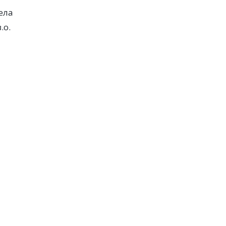
ела
.о.