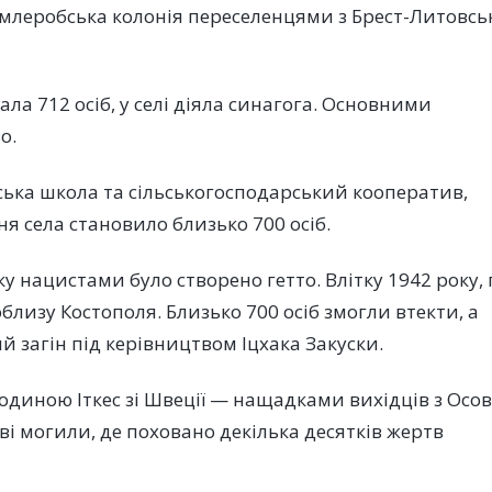
землеробська колонія переселенцями з Брест-Литовсь
ла 712 осіб, у селі діяла синагога. Основними
о.
йська школа та сільськогосподарський кооператив,
я села становило близько 700 осіб.
ку нацистами було створено гетто. Влітку 1942 року, 
поблизу Костополя. Близько 700 осіб змогли втекти, а
й загін під керівництвом Іцхака Закуски.
одиною Іткес зі Швеції — нащадками вихідців з Осов
і могили, де поховано декілька десятків жертв