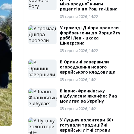
міжнародної книги
рецептів до Рош га-Шана
05 серпня 2026, 14:22
У громаді Дніпра провели
фарбренгени до йорцайту
раббі Леві-Іцхака
Шнеєрсона
05 серпня 2026, 14:22
В Оринині завершили
огородження нового
єврейського кладовища
05 серпня 2026, 14:21
В Івано-Франківську
відбулася міжконфесійна
молитва за Україну
05 серпня 2026, 14:21
У Луцьку волонтери 60+
готували традиційні
єврейські літні страви