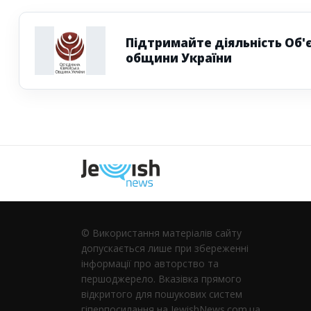
Підтримайте діяльність Об'
общини України
Наступна
© Використання матеріалів сайту
допускається лише при збереженні
інформації про авторство та
першоджерело. Вказівка ​​прямого
відкритого для пошукових систем
гіперпосилання на JewishNews.com.ua