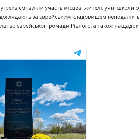
у-реквіємі взяли участь місцеві жителі, учні школи с
 доглядають за єврейським кладовищем неподалік, в
ництво єврейської громади Рівного, а також нащадок