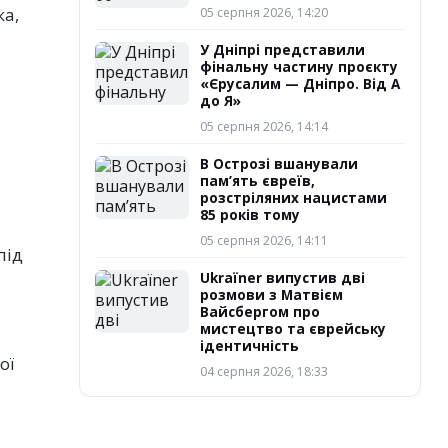
ка,
05 серпня 2026, 14:20
У Дніпрі представили
фінальну частину проєкту
«Єрусалим — Дніпро. Від А
до Я»
05 серпня 2026, 14:14
В Острозі вшанували
пам’ять євреїв,
розстріляних нацистами
85 років тому
05 серпня 2026, 14:11
під
Ukraїner випустив дві
розмови з Матвієм
Вайсбергом про
мистецтво та єврейську
ідентичність
ої
04 серпня 2026, 18:33